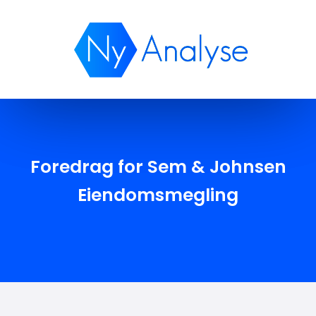
Publikasjoner
Foredrag for Sem & Johnsen
Eiendomsmegling