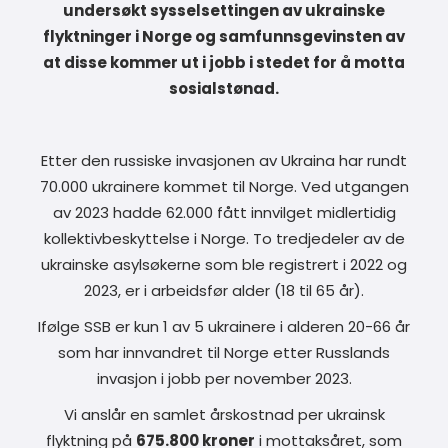
undersøkt sysselsettingen av ukrainske
flyktninger i Norge og samfunnsgevinsten av
at disse kommer ut i jobb i stedet for å motta
sosialstønad.
Etter den russiske invasjonen av Ukraina har rundt
70.000 ukrainere kommet til Norge. Ved utgangen
av 2023 hadde 62.000 fått innvilget midlertidig
kollektivbeskyttelse i Norge. To tredjedeler av de
ukrainske asylsøkerne som ble registrert i 2022 og
2023, er i arbeidsfør alder (18 til 65 år).
Ifølge SSB er kun 1 av 5 ukrainere i alderen 20-66 år
som har innvandret til Norge etter Russlands
invasjon i jobb per november 2023.
Vi anslår en samlet årskostnad per ukrainsk
flyktning på
675.800 kroner
i mottaksåret, som