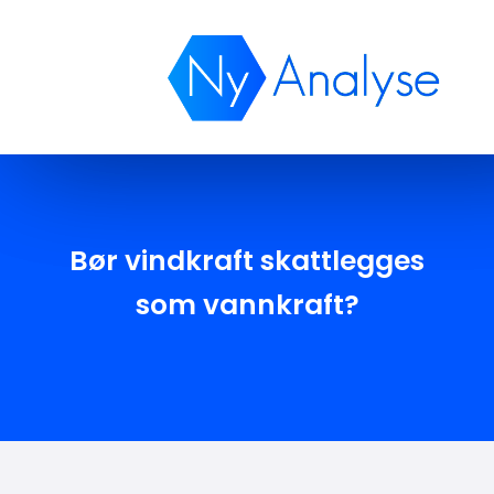
Publikasjone
Bør vindkraft skattlegges
som vannkraft?