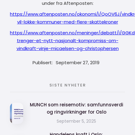
under fra Aftenposten:
https://www.aftenposten.no/okonomi/i/QoOV6J/vindkr
vil-lokke-kommuner-med-flere-skattekroner
https://www.aftenposten.no/meninger/debatt/i/GGKdO
trenger-et-nytt-nasjonalt-kompromiss-om-
vindkraft-vinje-micaelsen-og-christophersen
Publisert:
September 27, 2019
SISTE NYHETER
MUNCH som reisemotiv: samfunnsverdi
og ringvirkninger for Oslo
September 5, 2025
Handelens kraft i Oslo: